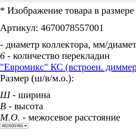
* Изображение товара в размер
Артикул:
4670078557001
- диаметр коллектора, мм/диаме
6
- количество перекладин
"Евромикс" КС (встроен. димме
Размер (ш/в/м.о.):
Ш
- ширина
В
- высота
М.О.
- межосевое расстояние