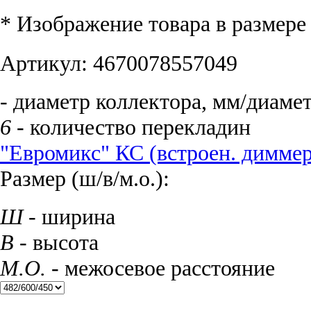
* Изображение товара в размер
Артикул:
4670078557049
- диаметр коллектора, мм/диаме
6
- количество перекладин
"Евромикс" КС (встроен. димме
Размер (ш/в/м.о.):
Ш
- ширина
В
- высота
М.О.
- межосевое расстояние