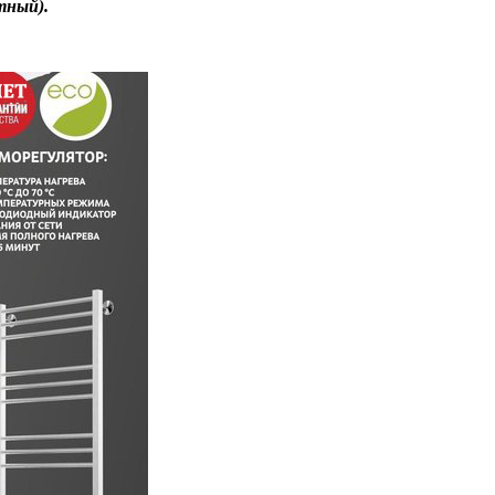
атный)
.