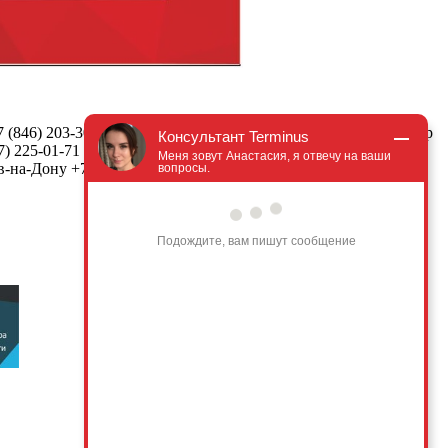
7 (846) 203-30-07
.
Екатеринбург
+7 (343) 305-72-12
.
Краснодар
Консультант Terminus
7) 225-01-71
.
Тюмень
+7 (3452) 69-89-78
.
Челябинск
+7 (351)
Меня зовут Анастасия, я отвечу на ваши
в-на-Дону
+7 (863) 310-13-20
.
Минск
+375(33)343-99-82
.
вопросы.
Подождите, вам пишут сообщение