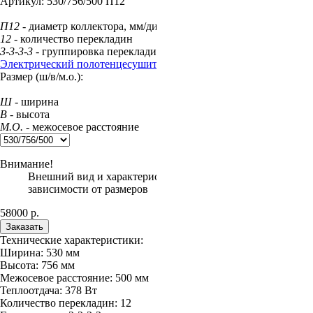
Артикул:
530/756/500 П12
П12
- диаметр коллектора, мм/диаметр перекладины, мм
12
- количество перекладин
3-3-3-3
- группировка перекладин
Электрический полотенцесушитель "Соренто"
Размер (ш/в/м.о.):
Ш
- ширина
В
- высота
М.О.
- межосевое расстояние
Внимание!
Внешний вид и характеристики товара могут изменяться в
зависимости от размеров
58000
р.
Заказать
Технические характеристики:
Ширина:
530
мм
Высота:
756
мм
Межосевое расстояние:
500
мм
Теплоотдача:
378
Вт
Количество перекладин:
12