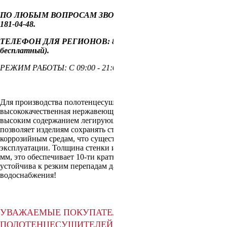
ПО ЛЮБЫМ ВОПРОСАМ ЗВОНИТЕ ПО ТЕЛЕФОНУ 8 495-
181-04-48.
ТЕЛЕФОН ДЛЯ РЕГИОНОВ: 8 804-333-03-74
(звонок
бесплатный)
.
РЕЖИМ РАБОТЫ: С 09:00 - 21:00 (БЕЗ ВЫХОДНЫХ).
Для производства полотенцесушителя используется только
высококачественная нержавеющая сталь марки AISI 304L с
высоким содержанием легирующих элементов, Ni и Cr, это
позволяет изделиям сохранять стойкость к агрессивным
коррозийным средам, что существенно продлевает срок их
эксплуатации. Толщина стенки используемой трубы не менее 2
мм, это обеспечивает 10-ти кратный запас прочности, труба
устойчива к резким перепадам давления в системе
водоснабжения!
УВАЖАЕМЫЕ ПОКУПАТЕЛИ, ПРИ ЗАКАЗЕ
ПОЛОТЕНЦЕСУШИТЕЛЕЙ ТРЕБУЙТЕ У НАШЕГО