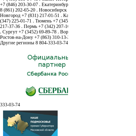
+7 (846) 203-30-07
.
Екатеринбург
+7 (343) 305-72-12
.
Краснодар
8 (861) 202-65-20
.
Новосибирск
8 (383) 382-99-93
.
Нижний
Новгород
+7 (831) 217-01-51
.
Казань
+7 (843) 204-20-14
.
Уфа
+7
(347) 225-01-71
.
Тюмень
+7 (3452) 69-89-78
.
Челябинск
+7 (351)
217-37-36
.
Пермь
+7 (342) 207-16-12
.
Курган
+7 (351) 217-37-36
.
Сургут
+7 (3452) 69-89-78
.
Воронеж
+7 (473) 202-54-56
.
Ростов-на-Дону
+7 (863) 310-13-20
.
Минск
+375(33)343-99-82
.
Другие регионы
8 804-333-03-74
Полотенцесушители опт
8 804-
333-03-74