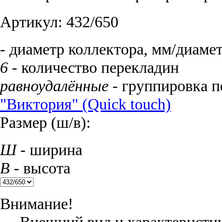
Артикул:
432/650
- диаметр коллектора, мм/диаме
6
- количество перекладин
равноудалённые
- группировка п
"Виктория" (Quick touch)
Размер (ш/в):
Ш
- ширина
В
- высота
Внимание!
Внешний вид и характеристик