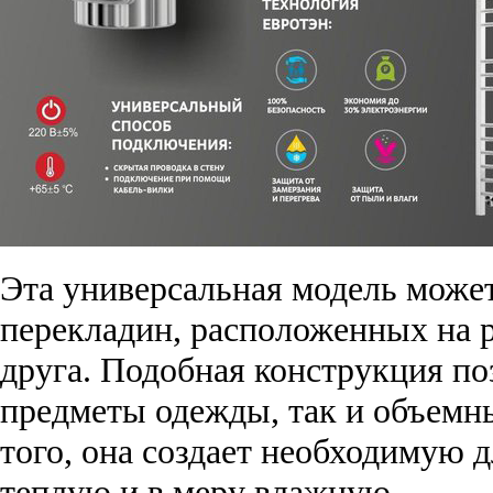
Эта универсальная модель може
перекладин, расположенных на р
друга. Подобная конструкция п
предметы одежды, так и объемн
того, она создает необходимую 
теплую и в меру влажную.